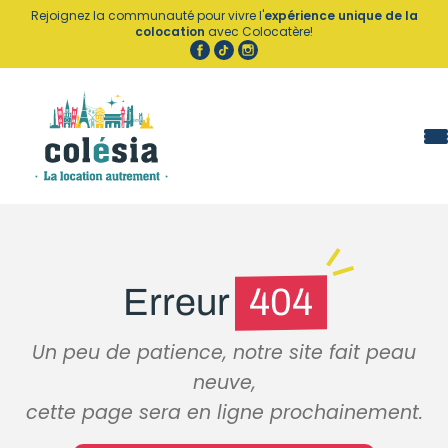
Panneau de gestion des cookies
Rejoignez la communauté pour vivre l'
expérience unique de la
colocation
avec Colocatère!
Erreur
404
Un peu de patience, notre site fait peau
neuve,
cette page sera en ligne prochainement.